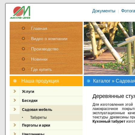
Документы
Фотог
|
Главная
Видео о компании
Производство
Новинки
Где купить
Наша продукция
Каталог
»
Садовая
Услуги
Деревянные стул
Беседки
Для изготовления этой
лакокрасочное покры
Садовая мебель
эксплуатационные кач
текстуры древесины пр
Табуреты
Кухонный табурет
изгот
Перголы и арки
Цветочницы