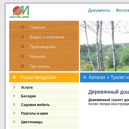
Документы
Фотог
|
Главная
Видео о компании
Производство
Новинки
Где купить
Наша продукция
Каталог
»
Туалет н
Услуги
Деревянный дощ
Беседки
Деревянный туалет д
более легкую конструкц
Садовая мебель
Перголы и арки
Цветочницы