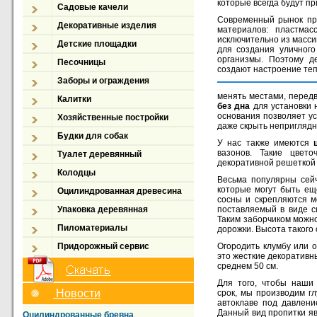
которые всегда будут пр
Садовые качели
Современный рынок пре
Декоративные изделия
материалов: пластмас
исключительно из масси
Детские площадки
для создания уличного
организмы. Поэтому д
Песочницы
создают настроение теп
Заборы и ограждения
менять местами, передв
Калитки
без дна
для установки 
основания позволяет ус
Хозяйственные постройки
даже скрыть неприглядн
Будки для собак
У нас также имеются
вазонов. Такие цвет
Туалет деревянный
декоративной решеткой 
Колодцы
Весьма популярны сей
которые могут быть ещ
Оцилиндрованная древесина
сосны и скрепляются м
Упаковка деревянная
поставляемый в виде с
Таким заборчиком можно
Пиломатериалы
дорожки. Высота такого 
Придорожный сервис
Огородить клумбу или 
это жесткие декоративн
среднем 50 см.
Для того, чтобы наши
Новости
срок, мы производим г
автоклаве под давлени
Данный вид пропитки я
Оцилиндрованные бревна