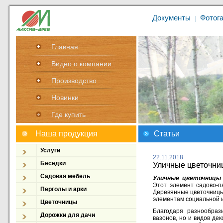
Документы
Фотог
|
Главная
Видео о компании
Производство
Новинки
Где купить
Наша продукция
Статьи
Услуги
22.11.2018
Беседки
Уличные цветочни
Садовая мебель
Уличные цветочницы
Этот элемент садово-п
Перголы и арки
Деревянные цветочницы
элементам социальной 
Цветочницы
Благодаря разнообраз
Дорожки для дачи
вазонов, но и видов д