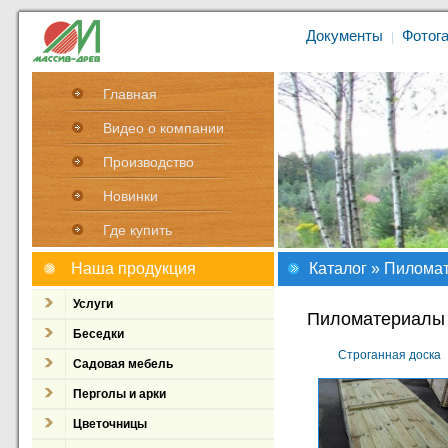
Документы
Фотог
|
Главная
Видео о компании
Производство
Новинки
Где купить
Наша продукция
Каталог
» Пилома
Услуги
Пиломатериалы 
Беседки
Строганная доска
Садовая мебель
Перголы и арки
Цветочницы