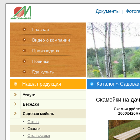
Документы
Фотог
|
Главная
Видео о компании
Производство
Новинки
Где купить
Наша продукция
Каталог
»
Садовая
Услуги
Скамейки на дач
Беседки
Скамья рубле
2000x420м
Садовая мебель
Столы
Скамьи
Стол-скамья