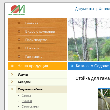
Документы
Фотог
|
Главная
Видео о компании
Производство
Новинки
Где купить
Наша продукция
Каталог
»
Садовая
Услуги
Стойка для гама
Беседки
Садовая мебель
Столы
Скамьи
Стол-скамья