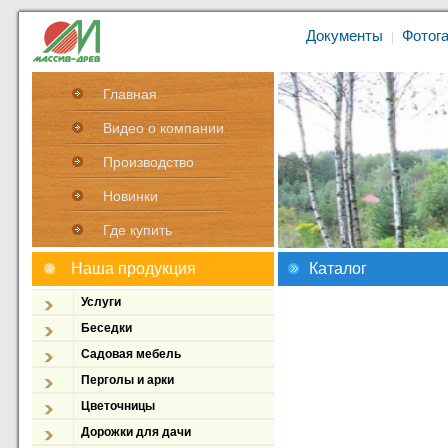
Документы
Фотог
|
Главная
Видео о компании
Производство
Новинки
Где купить
Наша продукция
Каталог
Услуги
Беседки
Садовая мебель
Перголы и арки
Цветочницы
Дорожки для дачи